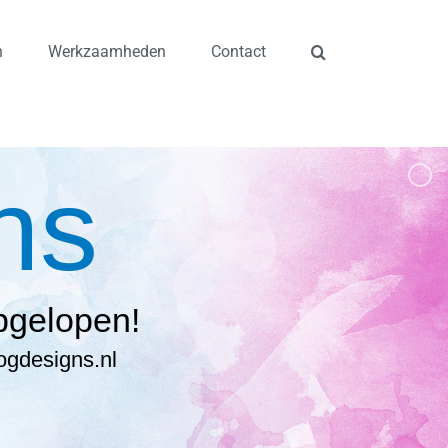
n
Werkzaamheden
Contact
ns
pgelopen!
ogdesigns.nl