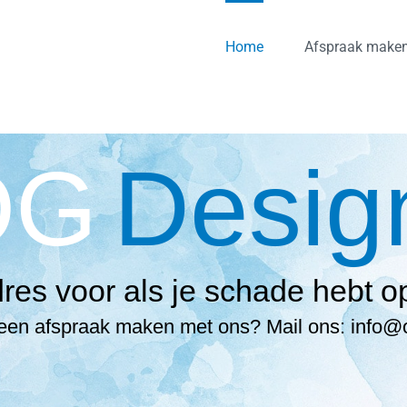
Home
Afspraak make
OG
Desig
res voor als je schade hebt o
t een afspraak maken met ons? Mail ons: info@