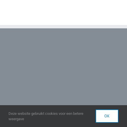
Deze website gebruikt cookies voor een betere
OK
Copyright 2018 - OG Designs | Realisatie:
DriCom
weergave